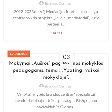
Brandos Centras
2022-2023 m. VšĮ Mediacijos ir teisinių paslaugų
centras vykdo projektą „Jaunieji mediatoriai“, kurio
partneris ...
SKAITYTI
NAUJIENOS
03
KOV
Mokymai „Aušros“ pagrindinės mokyklos
pedagogams, tema : „Ypatingi vaikai
mokykloje“.
Brandos Centras
VšĮ „Asmenybės brandos centras“ specialistai
bendradarbiauja ir teikia paslaugas Biržų rajono
savivaldybės Globos...