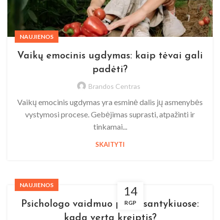
NAUJIENOS
Vaikų emocinis ugdymas: kaip tėvai gali
padėti?
Brandos Centras
Vaikų emocinis ugdymas yra esminė dalis jų asmenybės
vystymosi procese. Gebėjimas suprasti, atpažinti ir
tinkamai...
SKAITYTI
NAUJIENOS
14
RGP
Psichologo vaidmuo poros santykiuose:
kada verta kreiptis?