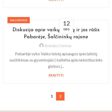
NAUJIENOS
12
GEG
Diskusija apie vaikų globą ir jos rūšis
Pabarėje, Šalčininkų rajone
Brandos Centras
Pabarėje vyko Vaiko teisių apsaugos specialistų
susitikimas su gyventojais ( kalbėta apie neinstitucinės
globos į...
SKAITYTI
1
2