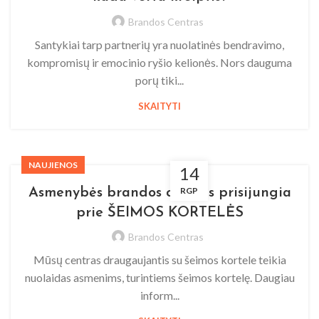
Brandos Centras
Santykiai tarp partnerių yra nuolatinės bendravimo,
kompromisų ir emocinio ryšio kelionės. Nors dauguma
porų tiki...
SKAITYTI
NAUJIENOS
14
RGP
Asmenybės brandos centras prisijungia
prie ŠEIMOS KORTELĖS
Brandos Centras
Mūsų centras draugaujantis su šeimos kortele teikia
nuolaidas asmenims, turintiems šeimos kortelę. Daugiau
inform...