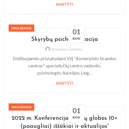
SKAITYTI
NAUJIENOS
01
KOV
Skyrybų psichoedukacija
Brandos Centras
Didžiuojamės pristatydami VšĮ "Asmenybės brandos
centras" specialisčių centro vadovės,
psichologės Aurelijos Ling...
SKAITYTI
NAUJIENOS
01
KOV
2022 m. Konferencija „Vaikų globos 10+
(paaugliai) iššūkiai ir aktualijos”