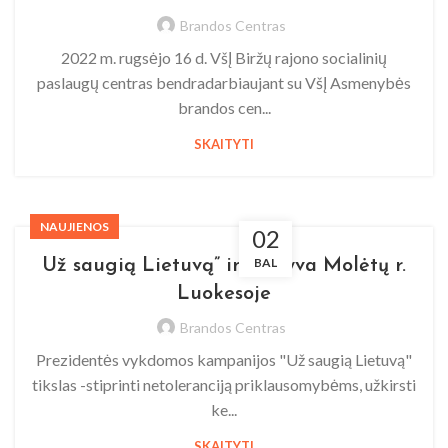
Brandos Centras
2022 m. rugsėjo 16 d. VšĮ Biržų rajono socialinių
paslaugų centras bendradarbiaujant su VšĮ Asmenybės
brandos cen...
SKAITYTI
NAUJIENOS
02
BAL
Už saugią Lietuvą” iniciatyva Molėtų r.
Luokesoje
Brandos Centras
Prezidentės vykdomos kampanijos "Už saugią Lietuvą"
tikslas -stiprinti netoleranciją priklausomybėms, užkirsti
ke...
SKAITYTI