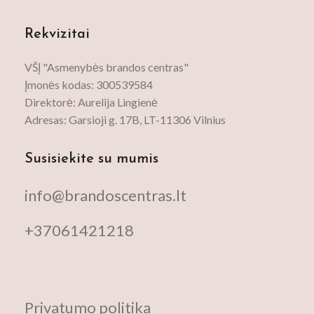
Rekvizitai
VŠĮ "Asmenybės brandos centras"
Įmonės kodas: 300539584
Direktorė: Aurelija Lingienė
Adresas: Garsioji g. 17B, LT-11306 Vilnius
Susisiekite su mumis
info@brandoscentras.lt
+37061421218
Privatumo politika