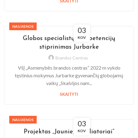
SKAITYTI
NAUJIENOS
03
KOV
Globos specialistų kompetencijų
stiprinimas Jurbarke
Brandos Centras
VšĮ „Asmenybės brandos centras“ 2022 m vykdo
tęstinius mokymus Jurbarke gyvenančių globojamų
vaikų „Skalvijos nam...
SKAITYTI
NAUJIENOS
03
KOV
Projektas „Jaunieji mediatoriai”