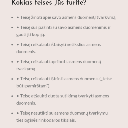
Kokias teises Jūs turite?
• Teisę žinoti apie savo asmens duomenų tvarkymą.
• Teisę susipažinti su savo asmens duomenimis ir
gauti jų kopiją.
• Teisę reikalauti ištaisyti netikslius asmens
duomenis.
• Teisę reikalauti apriboti asmens duomenų
tvarkymą.
• Teisę reikalauti ištrinti asmens duomenis („teisė
būti pamirštam“).
• Teisę atšaukti duotą sutikimą tvarkyti asmens
duomenis.
• Teisę nesutikti su asmens duomenų tvarkymu
tiesioginės rinkodaros tikslais.