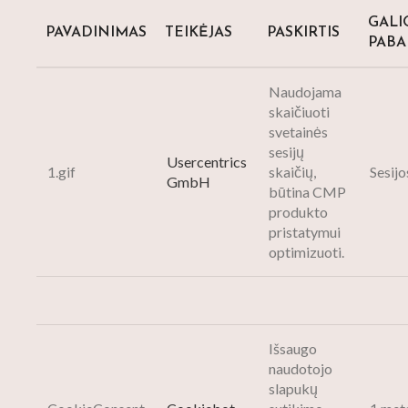
GALI
PAVADINIMAS
TEIKĖJAS
PASKIRTIS
PABA
Naudojama
skaičiuoti
svetainės
sesijų
Usercentrics
1.gif
skaičių,
Sesij
GmbH
būtina CMP
produkto
pristatymui
optimizuoti.
Išsaugo
naudotojo
slapukų