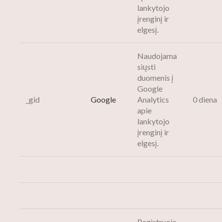
lankytojo
įrenginį ir
elgesį.
Naudojama
siųsti
duomenis į
Google
_gid
Google
Analytics
0 diena
apie
lankytojo
įrenginį ir
elgesį.
Registruoja