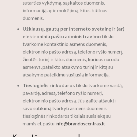
sutarties vykdymą, sąskaitos duomenis,
informaciją apie mokėjimą, kitus būtinus
duomenis.
Užklausų, gautų per interneto svetainę ir (ar)
elektroniniu paštu administravimo
tikslu
tvarkome kontaktinio asmens duomenis,
elektroninio pašto adresą, telefono ryšio numerį,
žinutės turinį ir kitus duomenis, kuriuos nurodo
asmenys, pateikto atsakymo turinį ir kitą su
atsakymo pateikimu susijusią informaciją.
Tiesioginės rinkodaros
tikslu tvarkome vardą,
pavardę, adresą, telefono ryšio numerį,
elektroninio pašto adresą. Jūs galite atšaukti
savo sutikimą tvarkyti asmens duomenis
tiesioginės rinkodaros tikslais susisiekę su
mumis el. paštu
info@brandoscentras.lt