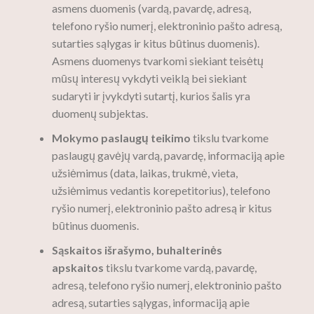
asmens duomenis (vardą, pavardę, adresą,
telefono ryšio numerį, elektroninio pašto adresą,
sutarties sąlygas ir kitus būtinus duomenis).
Asmens duomenys tvarkomi siekiant teisėtų
mūsų interesų vykdyti veiklą bei siekiant
sudaryti ir įvykdyti sutartį, kurios šalis yra
duomenų subjektas.
Mokymo paslaugų teikimo
tikslu tvarkome
paslaugų gavėjų vardą, pavardę, informaciją apie
užsiėmimus (data, laikas, trukmė, vieta,
užsiėmimus vedantis korepetitorius), telefono
ryšio numerį, elektroninio pašto adresą ir kitus
būtinus duomenis.
Sąskaitos išrašymo, buhalterinės
apskaitos
tikslu tvarkome vardą, pavardę,
adresą, telefono ryšio numerį, elektroninio pašto
adresą, sutarties sąlygas, informaciją apie