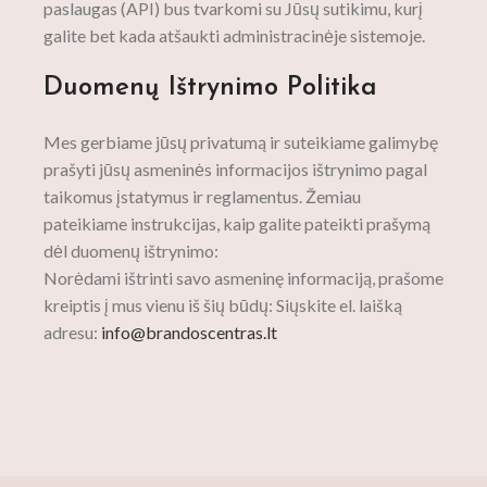
paslaugas (API) bus tvarkomi su Jūsų sutikimu, kurį
galite bet kada atšaukti administracinėje sistemoje.
Duomenų Ištrynimo Politika
Mes gerbiame jūsų privatumą ir suteikiame galimybę
prašyti jūsų asmeninės informacijos ištrynimo pagal
taikomus įstatymus ir reglamentus. Žemiau
pateikiame instrukcijas, kaip galite pateikti prašymą
dėl duomenų ištrynimo:
Norėdami ištrinti savo asmeninę informaciją, prašome
kreiptis į mus vienu iš šių būdų: Siųskite el. laišką
adresu:
info@brandoscentras.lt