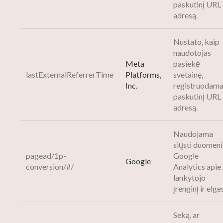
paskutinį URL
adresą.
Nustato, kaip
naudotojas
Meta
pasiekė
lastExternalReferrerTime
Platforms,
svetainę,
Inc.
registruodam
paskutinį URL
adresą.
Naudojama
siųsti duomenis
pagead/1p-
Google
Google
conversion/#/
Analytics apie
lankytojo
įrenginį ir elges
Seką, ar