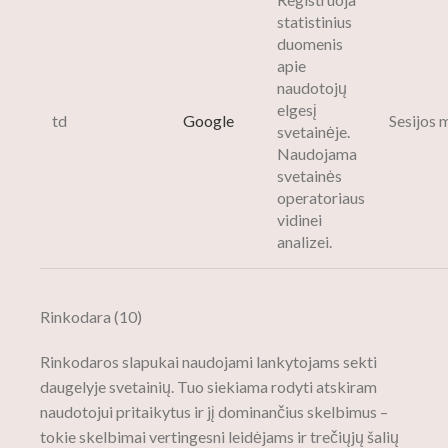
statistinius
duomenis
apie
naudotojų
elgesį
td
Google
Sesijos 
svetainėje.
Naudojama
svetainės
operatoriaus
vidinei
analizei.
Rinkodara (10)
Rinkodaros slapukai naudojami lankytojams sekti
daugelyje svetainių. Tuo siekiama rodyti atskiram
naudotojui pritaikytus ir jį dominančius skelbimus –
tokie skelbimai vertingesni leidėjams ir trečiųjų šalių