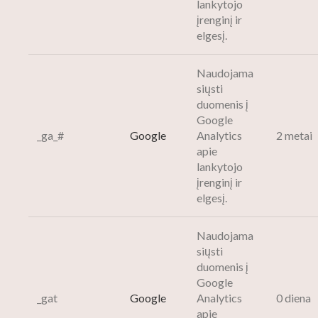
lankytojo
įrenginį ir
elgesį.
Naudojama
siųsti
duomenis į
Google
_ga_#
Google
Analytics
2 metai
apie
lankytojo
įrenginį ir
elgesį.
Naudojama
siųsti
duomenis į
Google
_gat
Google
Analytics
0 diena
apie