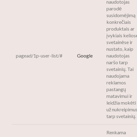
naudotojas
parodė
susidomėjimą
konkrečiais
produktais ar
įvykiais kelios
svetainėse ir
nustato, kaip
pagead/1p-user-list/#
Google
naudotojas
naršo tarp
svetainių. Tai
naudojama
reklamos
pastangų
matavimui ir
leidžia mokėti
už nukreipimu
tarp svetainių.
Renkama