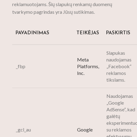
reklamuotojams. Šių slapukų renkamų duomenų
tvarkymo pagrindas yra Jūsų sutikimas.
PAVADINIMAS
TEIKĖJAS
PASKIRTIS
Slapukas
Meta
naudojamas
_fbp
Platforms,
„Facebook“
Inc.
reklamos
tikslams.
Naudojamas
„Google
AdSense“, kad
galėtų
eksperimentuo
_gcl_au
Google
su reklamos
efektyvumu