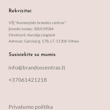
Rekvizitai
VŠĮ "Asmenybės brandos centras"
Įmonės kodas: 300539584
Direktorė: Aurelija Lingienė
Adresas: Garsioji g. 17B, LT-11306 Vilnius
Susisiekite su mumis
info@brandoscentras.lt
+37061421218
Privatumo politika