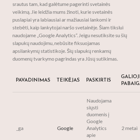
srautus tam, kad galėtume pagerinti svetainės
veikimą. Jie leidžia mums žinoti, kurie svetainės
puslapiai yra labiausiai ar mažiausiai lankomi ir
stebėti, kaip lankytojai naršo svetainėje. Šiam tikslui
naudojame „Google Analytics“. Jeigu nesutiksite su šių
slapukų naudojimu, nebūsite fiksuojamas
apsilankymų statistikoje. Šių slapukų renkamų
duomenų tvarkymo pagrindas yra Jūsų sutikimas.
GALIO
PAVADINIMAS
TEIKĖJAS
PASKIRTIS
PABAIG
Naudojama
siųsti
duomenis į
Google
_ga
Google
Analytics
2 metai
apie