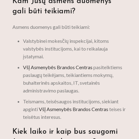
Kam Jūsų asmens duomenys
gali būti teikiami?
Asmens duomenys gali būti teikiami:
Valstybinei mokesčių inspekcijai, kitoms
valstybės institucijoms, kai to reikalauja
įstatymai.
VšĮ Asmenybės Brandos Centras
pasitelktiems
paslaugų teikėjams, teikiantiems mokymų,
buhalterinės apskaitos, IT, svetainės
administravimo paslaugas.
Teismams, teisėsaugos institucijoms, siekiant
apginti
VšĮ Asmenybės Brandos Centras
teises ir
teisėtus interesus.
Kiek laiko ir kaip bus saugomi