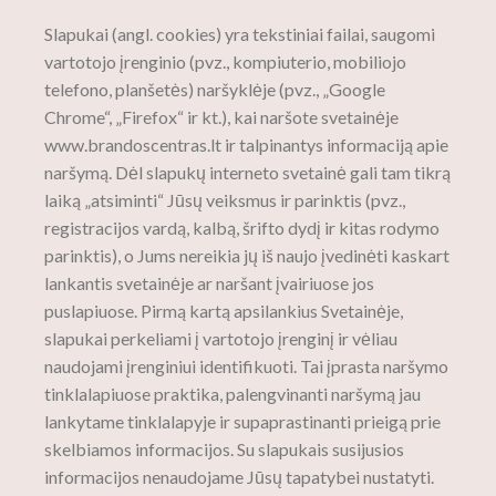
Slapukai (angl. cookies) yra tekstiniai failai, saugomi
vartotojo įrenginio (pvz., kompiuterio, mobiliojo
telefono, planšetės) naršyklėje (pvz., „Google
Chrome“, „Firefox“ ir kt.), kai naršote svetainėje
www.brandoscentras.lt ir talpinantys informaciją apie
naršymą. Dėl slapukų interneto svetainė gali tam tikrą
laiką „atsiminti“ Jūsų veiksmus ir parinktis (pvz.,
registracijos vardą, kalbą, šrifto dydį ir kitas rodymo
parinktis), o Jums nereikia jų iš naujo įvedinėti kaskart
lankantis svetainėje ar naršant įvairiuose jos
puslapiuose. Pirmą kartą apsilankius Svetainėje,
slapukai perkeliami į vartotojo įrenginį ir vėliau
naudojami įrenginiui identifikuoti. Tai įprasta naršymo
tinklalapiuose praktika, palengvinanti naršymą jau
lankytame tinklalapyje ir supaprastinanti prieigą prie
skelbiamos informacijos. Su slapukais susijusios
informacijos nenaudojame Jūsų tapatybei nustatyti.