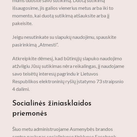
mums duosite savo sutikimą. Duotą sutikimą
išsaugosime, jis galios vienerius metus arba iki to
momento, kai duotą sutikimą atšauksite arba jį
pakeisite.
Jeigu nesutinkate su slapukų naudojimu, spauskite
pasirinkimą „Atmesti“.
Atkreipkite dėmesį, kad būtinųjų slapuko naudojimo
atžvilgiu Jūsų sutikimas nėra reikalingas, jį naudojame
savo teisėtų interesų pagrindu ir Lietuvos
Respublikos elektroninių ryšių įstatymo 73 straipsnio
4 dalimi.
Socialinės žiniasklaidos
priemonės
Šiuo metu administruojame Asmenybės brandos
centro paskyras socialiniuose tinkluose Facebook,