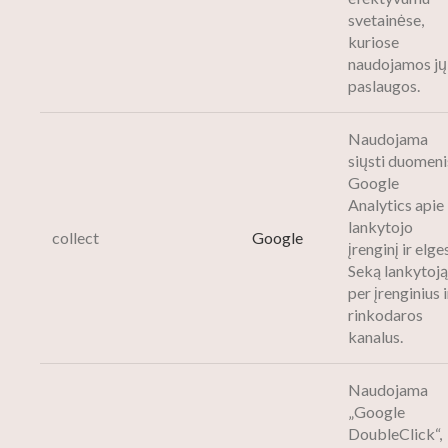
svetainėse,
kuriose
naudojamos jų
paslaugos.
Naudojama
siųsti duomenis
Google
Analytics apie
lankytojo
collect
Google
įrenginį ir elges
Seką lankytoją
per įrenginius i
rinkodaros
kanalus.
Naudojama
„Google
DoubleClick“,