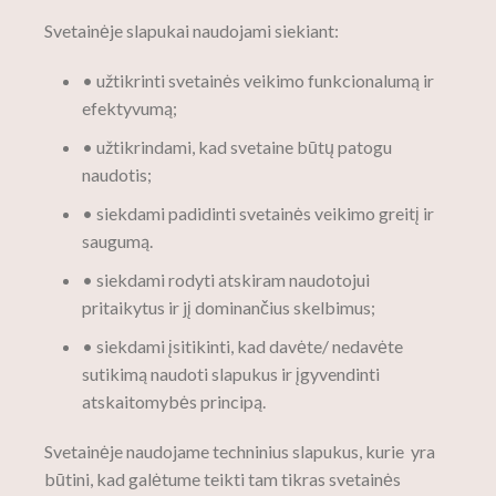
Svetainėje slapukai naudojami siekiant:
• užtikrinti svetainės veikimo funkcionalumą ir
efektyvumą;
• užtikrindami, kad svetaine būtų patogu
naudotis;
• siekdami padidinti svetainės veikimo greitį ir
saugumą.
• siekdami rodyti atskiram naudotojui
pritaikytus ir jį dominančius skelbimus;
• siekdami įsitikinti, kad davėte/ nedavėte
sutikimą naudoti slapukus ir įgyvendinti
atskaitomybės principą.
Svetainėje naudojame techninius slapukus, kurie yra
būtini, kad galėtume teikti tam tikras svetainės