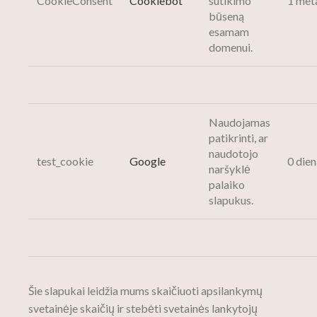
CookieConsent
Cookiebot
sutikimo
1 met
būseną
esamam
domenui.
Naudojamas
patikrinti, ar
naudotojo
test_cookie
Google
0 dien
naršyklė
palaiko
slapukus.
Šie slapukai leidžia mums skaičiuoti apsilankymų
svetainėje skaičių ir stebėti svetainės lankytojų