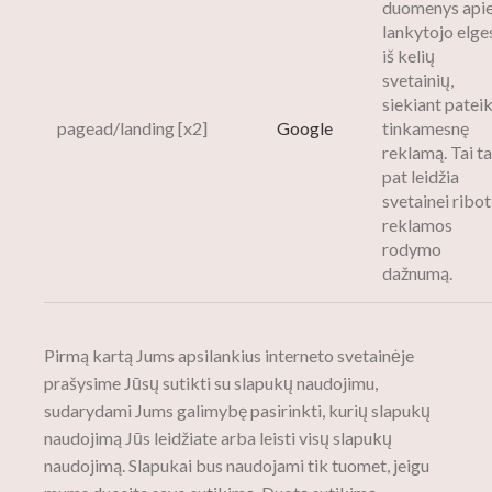
duomenys api
lankytojo elge
iš kelių
svetainių,
siekiant pateik
pagead/landing [x2]
Google
tinkamesnę
reklamą. Tai ta
pat leidžia
svetainei ribot
reklamos
rodymo
dažnumą.
Pirmą kartą Jums apsilankius interneto svetainėje
prašysime Jūsų sutikti su slapukų naudojimu,
sudarydami Jums galimybę pasirinkti, kurių slapukų
naudojimą Jūs leidžiate arba leisti visų slapukų
naudojimą. Slapukai bus naudojami tik tuomet, jeigu