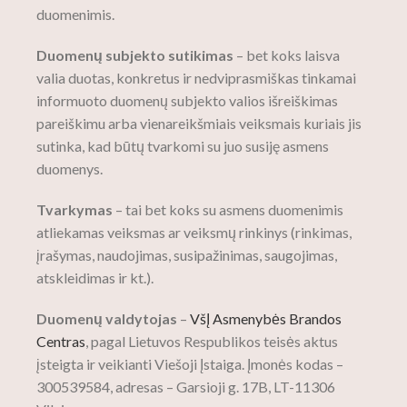
duomenimis.
Duomenų subjekto sutikimas
– bet koks laisva
valia duotas, konkretus ir nedviprasmiškas tinkamai
informuoto duomenų subjekto valios išreiškimas
pareiškimu arba vienareikšmiais veiksmais kuriais jis
sutinka, kad būtų tvarkomi su juo susiję asmens
duomenys.
Tvarkymas
– tai bet koks su asmens duomenimis
atliekamas veiksmas ar veiksmų rinkinys (rinkimas,
įrašymas, naudojimas, susipažinimas, saugojimas,
atskleidimas ir kt.).
Duomenų valdytojas
–
VšĮ Asmenybės Brandos
Centras
, pagal Lietuvos Respublikos teisės aktus
įsteigta ir veikianti Viešoji Įstaiga. Įmonės kodas –
300539584, adresas – Garsioji g. 17B, LT-11306