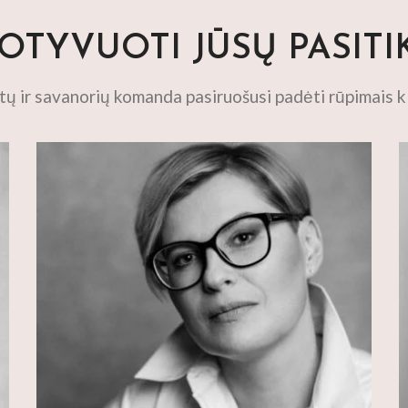
TYVUOTI JŪSŲ PASITI
stų ir savanorių komanda pasiruošusi padėti rūpimais k