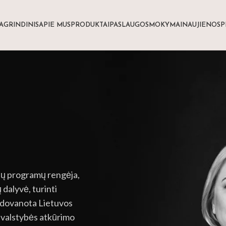
AGRINDINIS
APIE MUS
PRODUKTAI
PASLAUGOS
MOKYMAI
NAUJIENOS
P
ių programų rengėja,
dalyvė, turinti
Apdovanota Lietuvos
 valstybės atkūrimo