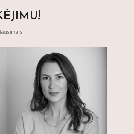
KĖJIMU!
lausimais