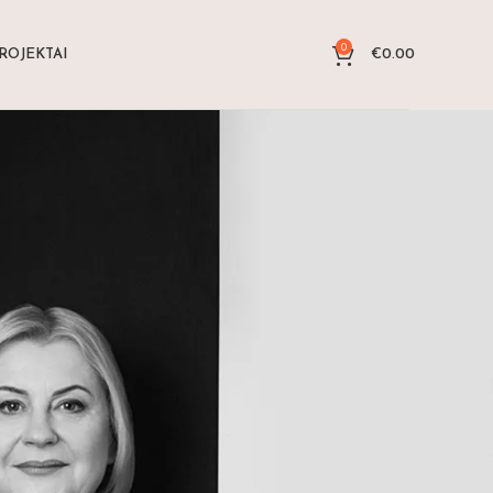
0
ROJEKTAI
€
0.00