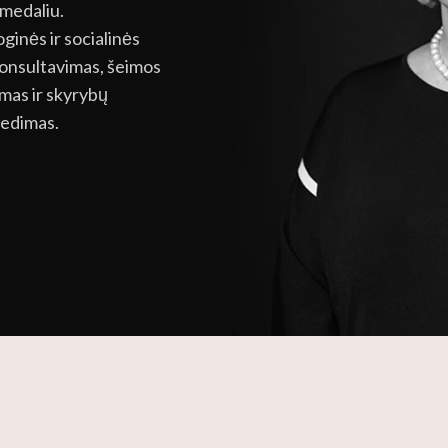
medaliu.
ginės ir socialinės
 konsultavimas, šeimos
imas ir skyrybų
vedimas.