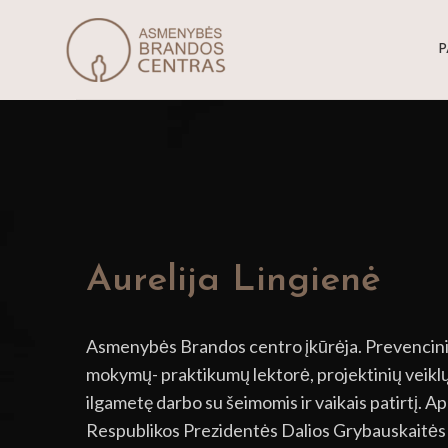
P
Aurelija Lingienė​
Asmenybės Brandos centro įkūrėja. Prevencin
mokymų- praktikumų lektorė, projektinių veiklų 
ilgametę darbo su šeimomis ir vaikais patirtį. 
Respublikos Prezidentės Dalios Grybauskaitės