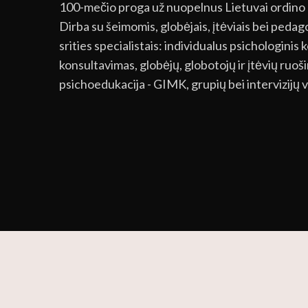
100-mečio proga už nuopelnus Lietuvai ordino 
Dirba su šeimomis, globėjais, įtėviais bei pedago
srities specialistais: individualus psichologinis
konsultavimas, globėjų, globotojų ir įtėvių ruoš
psichoedukacija - GIMK, grupių bei intervizijų 