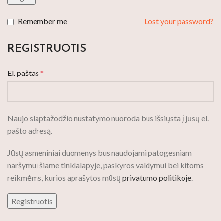
Remember me
Lost your password?
REGISTRUOTIS
El. paštas
*
Naujo slaptažodžio nustatymo nuoroda bus išsiųsta į jūsų el.
pašto adresą.
Jūsų asmeniniai duomenys bus naudojami patogesniam
naršymui šiame tinklalapyje, paskyros valdymui bei kitoms
reikmėms, kurios aprašytos mūsų
privatumo politikoje
.
Registruotis